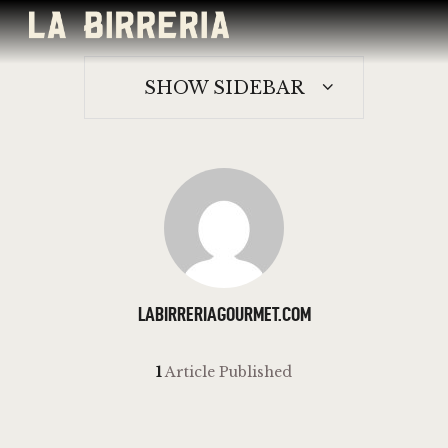
CARTA GASTRONÓMICA
CARTA DE BIRRAS
SHOW SIDEBAR
CARTA DE VINOS
MENÚ BIRRERÍA
CATA & MARIDAJE
RESERVA TU MESA
CONTACTO
PROMOCIONES & OFERTAS
EL COLMADO
LABIRRERIAGOURMET.COM
1
Article Published